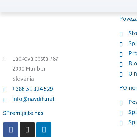
Povez
Sto
Spl
Pro
Lackova cesta 78a
Bl
2000 Maribor
O n
Slovenia
POme
+386 51 324 529
info@navdih.net
Po
Spl
SPremljajte nas
Spl
F
I
L
a
n
i