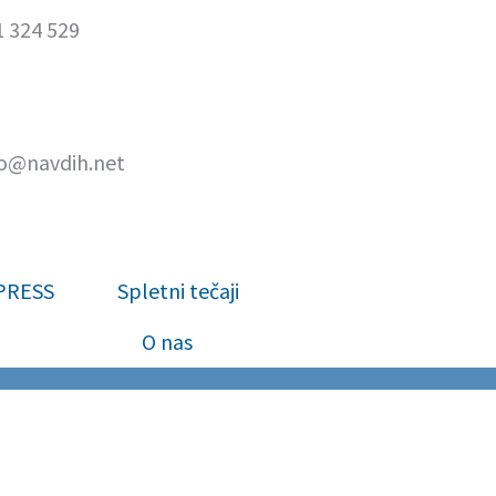
1 324 529
fo@navdih.net
XPRESS
Spletni tečaji
O nas