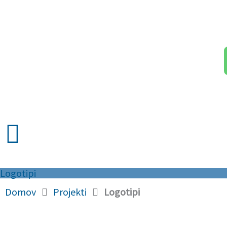
Skip
to
content
Logotipi
Domov
Projekti
Logotipi