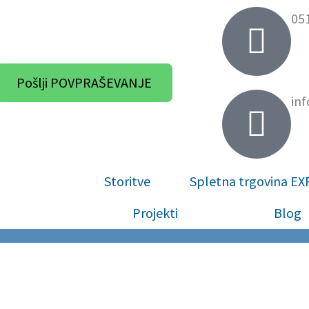
05
Pošlji POVPRAŠEVANJE
in
Storitve
Spletna trgovina E
Projekti
Blog