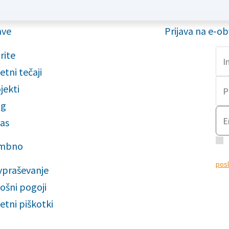
ave
Prijava na e-ob
rite
etni tečaji
jekti
og
as
D
mbno
obve
posl
vpraševanje
obde
ošni pogoji
name
segm
etni piškotki
Thi
vi