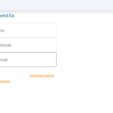
vestIla
A, želim se prijaviti na prejemanje e-
stil in se strinjam s
splošnimi pogoji
ovanja
ter dovoljujem uporabo in
lavo mojih osebnih podatkov za
ne obveščanje po elektronski pošti,
entiranja in neposrednega trženja.
s field is hidden when
ewing the form