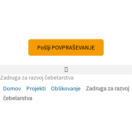
Skip
to
content
Pošlji POVPRAŠEVANJE
Zadruga za razvoj čebelarstva
Domov
Projekti
Oblikovanje
Zadruga za razvoj
čebelarstva