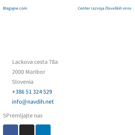
Prev
Blagajne.com
Center razvoja človeških virov
Lackova cesta 78a
2000 Maribor
Slovenia
+386 51 324 529
info@navdih.net
SPremljajte nas
F
I
L