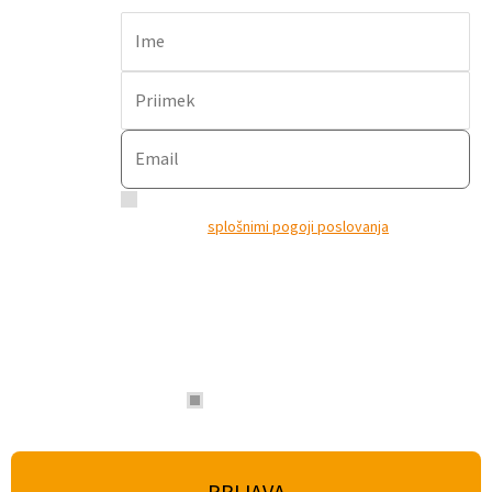
DA, želim se prijaviti na prejemanje e-obvestil in
se strinjam s
splošnimi pogoji poslovanja
ter
dovoljujem uporabo in obdelavo mojih osebnih
podatkov za namene obveščanje po elektronski
pošti, segmentiranja in neposrednega trženja.
This field is hidden when viewing the
form
Spletna stran