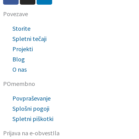
a
n
i
c
s
n
Povezave
e
t
k
b
a
e
Storite
o
g
d
o
r
i
Spletni tečaji
k
a
n
Projekti
-
m
-
Blog
f
i
n
O nas
POmembno
Povpraševanje
Splošni pogoji
Spletni piškotki
Prijava na e-obvestIla