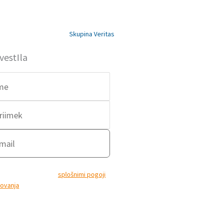
Next
Skupina Veritas
vestIla
A, želim se prijaviti na prejemanje e-
stil in se strinjam s
splošnimi pogoji
ovanja
ter dovoljujem uporabo in
lavo mojih osebnih podatkov za
ne obveščanje po elektronski pošti,
entiranja in neposrednega trženja.