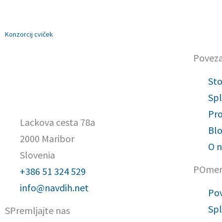
Prev
Konzorcij cviček
Povez
Sto
Spl
Pro
Lackova cesta 78a
Bl
2000 Maribor
O n
Slovenia
POme
+386 51 324 529
info@navdih.net
Po
Spl
SPremljajte nas