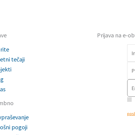
ave
Prijava na e-ob
rite
etni tečaji
jekti
og
as
D
mbno
obve
posl
vpraševanje
obde
ošni pogoji
name
segm