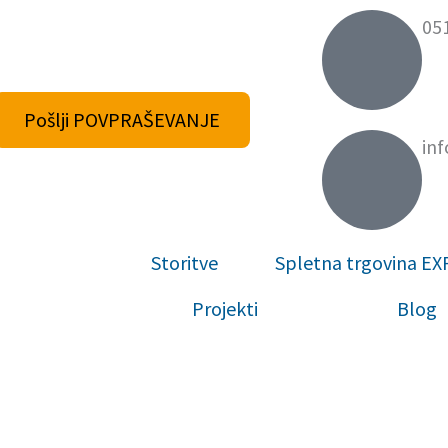
05
Pošlji POVPRAŠEVANJE
in
Storitve
Spletna trgovina E
Projekti
Blog