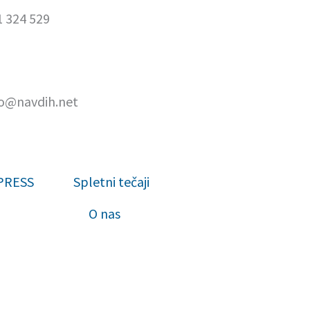
1 324 529
fo@navdih.net
XPRESS
Spletni tečaji
O nas